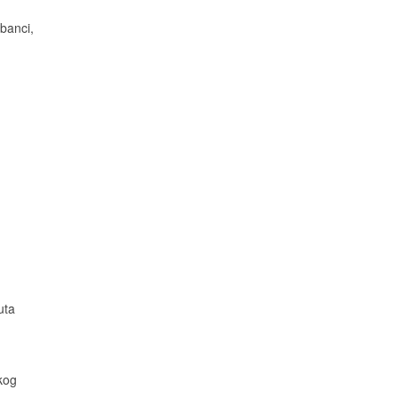
banci,
uta
kog