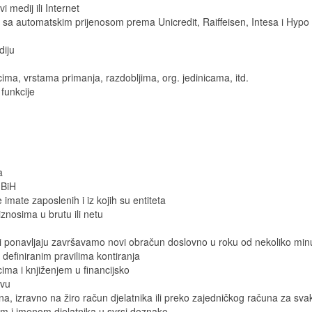
 medij ili Internet
a sa automatskim prijenosom prema Unicredit, Raiffeisen, Intesa i Hypo 
diju
ma, vrstama primanja, razdobljima, org. jedinicama, itd.
funkcije
a
 BiH
 imate zaposlenih i iz kojih su entiteta
nosima u brutu ili netu
ni ponavljaju završavamo novi obračun doslovno u roku od nekoliko min
 definiranim pravilima kontiranja
ima i knjiženjem u financijsko
avu
a, izravno na žiro račun djelatnika ili preko zajedničkog računa za sva
om i imenom djelatnika u svrsi doznake