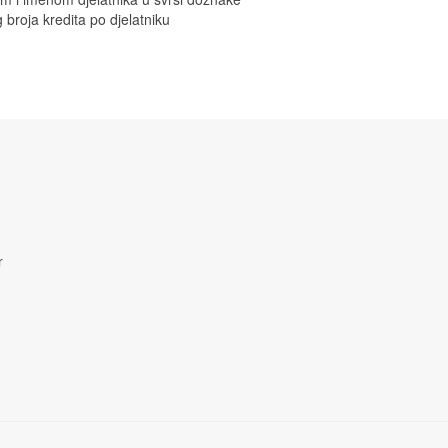
roja kredita po djelatniku
r