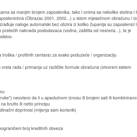
kama sa manjim brojem zaposlenika, tako i onima sa nekoliko stotina i t
a zaposlenicima (Obrazac 2001, 2002...) u istom mjesečnom obračunu i i
rađuje naloge automatski bez obzira iz koliko županija su zaposlenici i
e pratećih naknada poslodavaca (vodna, zašitita od nesreća...), te je
odstvo.
a troška / profitnih centara) za svako poduzeće / organizaciju
 vrsta rada / primanja uz različite formule obračuna (otvoreni sistem
unu
ruke") neovisno da li u apsolutnom iznosu ili brojem sati ili kombinirano
na brutto ili netto principu
dinačni doprinosi (mijenja sam korisnik)
eograničeni broj kreditnih obveza