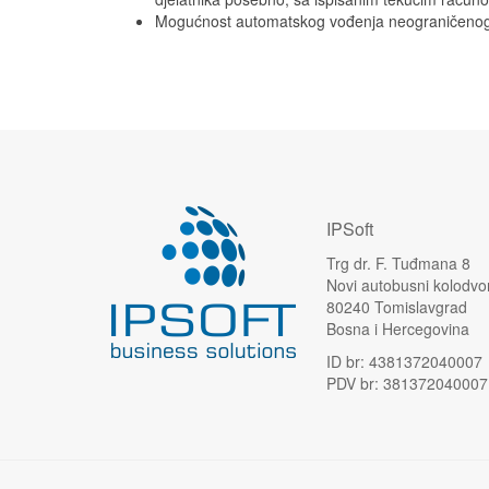
Mogućnost automatskog vođenja neograničenog b
IPSoft
Trg dr. F. Tuđmana 8
Novi autobusni kolodvo
80240 Tomislavgrad
Bosna i Hercegovina
ID br: 4381372040007
PDV br: 381372040007