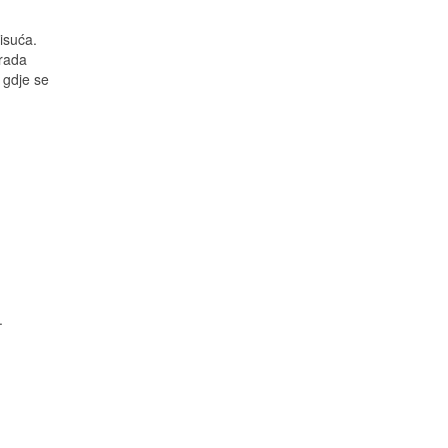
isuća.
zrada
 gdje se
.