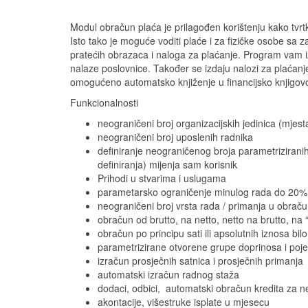
Modul obračun plaća je prilagođen korištenju kako tvrt
Isto tako je moguće voditi plaće i za fizičke osobe s
pratećih obrazaca i naloga za plaćanje. Program vam iz
nalaze poslovnice. Također se izdaju nalozi za plaćanj
omogućeno automatsko knjiženje u financijsko knjigov
Funkcionalnosti
neograničeni broj organizacijskih jedinica (mjest
neograničeni broj uposlenih radnika
definiranje neograničenog broja parametriziranih
definiranja) mijenja sam korisnik
Prihodi u stvarima i uslugama
parametarsko ograničenje minulog rada do 20%
neograničeni broj vrsta rada / primanja u obrač
obračun od brutto, na netto, netto na brutto, na “
obračun po principu sati ili apsolutnih iznosa bilo 
parametrizirane otvorene grupe doprinosa i poje
izračun prosječnih satnica i prosječnih primanja
automatski izračun radnog staža
dodaci, odbici, automatski obračun kredita za n
akontacije, višestruke isplate u mjesecu