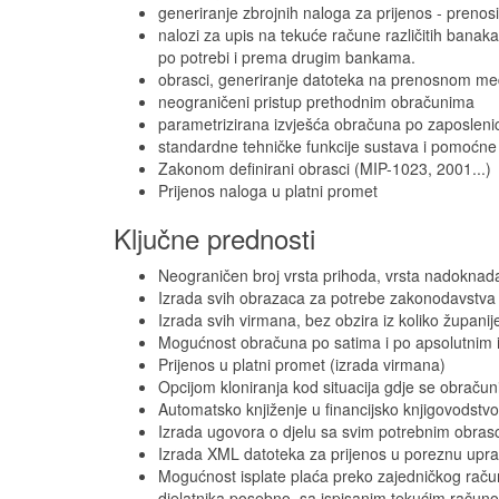
generiranje zbrojnih naloga za prijenos - prenosivi
nalozi za upis na tekuće račune različitih banak
po potrebi i prema drugim bankama.
obrasci, generiranje datoteka na prenosnom me
neograničeni pristup prethodnim obračunima
parametrizirana izvješća obračuna po zaposlenici
standardne tehničke funkcije sustava i pomoćne 
Zakonom definirani obrasci (MIP-1023, 2001...)
Prijenos naloga u platni promet
Ključne prednosti
Neograničen broj vrsta prihoda, vrsta nadoknad
Izrada svih obrazaca za potrebe zakonodavstva
Izrada svih virmana, bez obzira iz koliko županije
Mogućnost obračuna po satima i po apsolutnim iz
Prijenos u platni promet (izrada virmana)
Opcijom kloniranja kod situacija gdje se obraču
Automatsko knjiženje u financijsko knjigovodstvo
Izrada ugovora o djelu sa svim potrebnim obrasc
Izrada XML datoteka za prijenos u poreznu upr
Mogućnost isplate plaća preko zajedničkog račun
djelatnika posebno, sa ispisanim tekućim račun